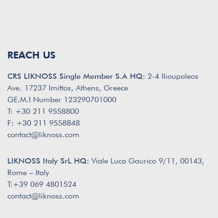
REACH US
CRS LIKNOSS Single Member S.A HQ:
2-4 Ilioupoleos
Ave. 17237 Imittos, Athens, Greece
GE.M.I Number 123290701000
T: +30 211 9558800
F: +30 211 9558848
contact@liknoss.com
LIKNOSS Italy SrL HQ:
Viale Luca Gaurico 9/11, 00143,
Rome – Italy
T:+39 069 4801524
contact@liknoss.com