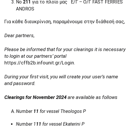
No
211
για το πλοίο μας Ε/Γ – Ο/Γ FAST FERRIES
ANDROS
Για κάθε διευκρίνιση, παραμένουμε στην διάθεσή σας,
Dear partners,
Please be informed that for your clearings it is necessary
to login at our partners’ portal
https://cffb2b.infounit.gr/Login
.
During your first visit, you will create your user’s name
and password.
Clearings for
November
2024
are available as follows
Ν
umber
11
for vessel Theologos P
Ν
umber 1
11
for vessel Ekaterini P