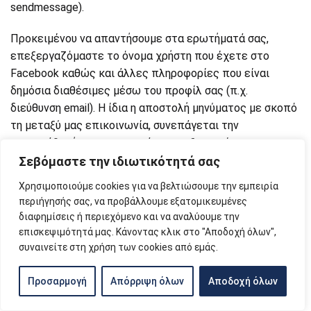
sendmessage).
Προκειμένου να απαντήσουμε στα ερωτήματά σας,
επεξεργαζόμαστε το όνομα χρήστη που έχετε στο
Facebook καθώς και άλλες πληροφορίες που είναι
δημόσια διαθέσιμες μέσω του προφίλ σας (π.χ.
διεύθυνση email). Η ίδια η αποστολή μηνύματος με σκοπό
τη μεταξύ μας επικοινωνία, συνεπάγεται την
συγκατάθεσή σας στην ως άνω επεξεργασία των
δεδομένων σας. Η πρόσβαση και η χρήση της
Σεβόμαστε την ιδιωτικότητά σας
Ιστοσελίδας υπόκειται στην παρούσα Πολιτική
Χρησιμοποιούμε cookies για να βελτιώσουμε την εμπειρία
Προστασίας Προσωπικών Δεδομένων.
περιήγησής σας, να προβάλλουμε εξατομικευμένες
διαφημίσεις ή περιεχόμενο και να αναλύουμε την
Στην περίπτωση που επιλέξετε να πατήσετε «LIKE» στη
επισκεψιμότητά μας. Κάνοντας κλικ στο "Αποδοχή όλων",
σελίδα μας, αυτό συνεπάγεται ότι δίνετε τη
συναινείτε στη χρήση των cookies από εμάς.
συγκατάθεσή σας προκειμένου να βλέπετε τα νέα και
τις προωθητικές ενέργειες (μέσω newsfeed) που
Προσαρμογή
Απόρριψη όλων
Αποδοχή όλων
πραγματοποιεί η Ιστοσελίδα μέσω του λογαριασμού της