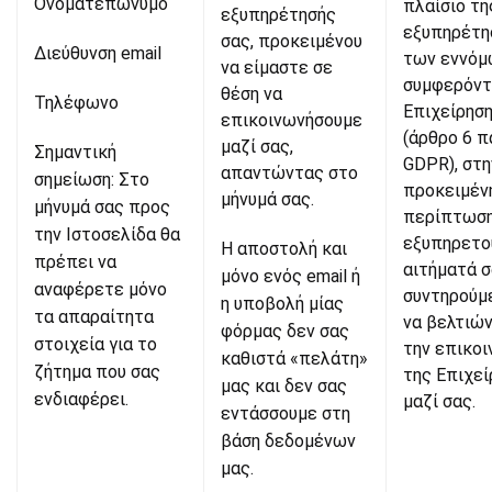
Ονοματεπώνυμο
πλαίσιο τη
εξυπηρέτησής
εξυπηρέτη
σας, προκειμένου
Διεύθυνση email
των εννόμ
να είμαστε σε
συμφερόντ
θέση να
Τηλέφωνο
Επιχείρησ
επικοινωνήσουμε
(άρθρο 6 π
μαζί σας,
Σημαντική
GDPR), στη
απαντώντας στο
σημείωση: Στο
προκειμέν
μήνυμά σας.
μήνυμά σας προς
περίπτωση
την Ιστοσελίδα θα
εξυπηρετο
Η αποστολή και
πρέπει να
αιτήματά σ
μόνο ενός email ή
αναφέρετε μόνο
συντηρούμ
η υποβολή μίας
τα απαραίτητα
να βελτιώ
φόρμας δεν σας
στοιχεία για το
την επικοι
καθιστά «πελάτη»
ζήτημα που σας
της Επιχεί
μας και δεν σας
ενδιαφέρει.
μαζί σας.
εντάσσουμε στη
βάση δεδομένων
μας.