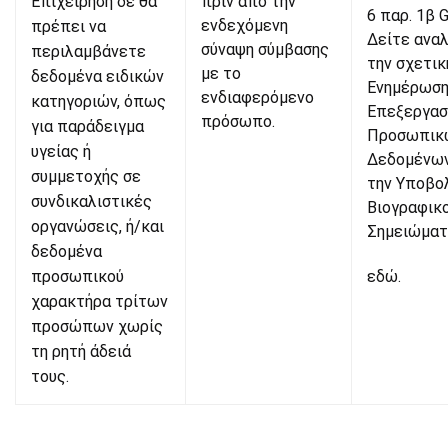
Επιχείρηση δε θα
πριν από την
6 παρ. 1β 
ενδεχόμενη
πρέπει να
Δείτε ανα
σύναψη σύμβασης
περιλαμβάνετε
την σχετικ
με το
δεδομένα ειδικών
Ενημέρωσ
ενδιαφερόμενο
κατηγοριών, όπως
Επεξεργασ
πρόσωπο.
για παράδειγμα
Προσωπικ
υγείας ή
Δεδομένων
συμμετοχής σε
την Υποβο
συνδικαλιστικές
Βιογραφικ
οργανώσεις, ή/και
Σημειώματ
δεδομένα
προσωπικού
εδώ
.
χαρακτήρα τρίτων
προσώπων χωρίς
τη ρητή άδειά
τους.