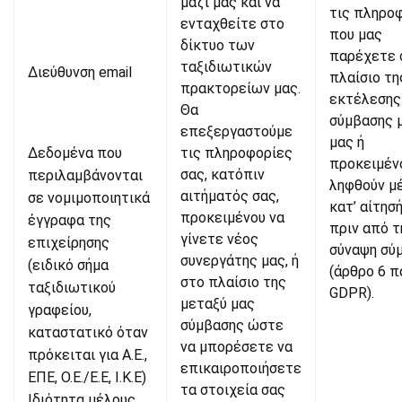
μαζί μας και να
τις πληρο
ενταχθείτε στο
που μας
δίκτυο των
παρέχετε 
ταξιδιωτικών
Διεύθυνση email
πλαίσιο τη
πρακτορείων μας.
εκτέλεσης
Θα
σύμβασης 
επεξεργαστούμε
μας ή
Δεδομένα που
τις πληροφορίες
προκειμέν
σας, κατόπιν
περιλαμβάνονται
ληφθούν μ
αιτήματός σας,
σε νομιμοποιητικά
κατ’ αίτησ
προκειμένου να
έγγραφα της
πριν από τ
γίνετε νέος
επιχείρησης
σύναψη σύ
συνεργάτης μας, ή
(ειδικό σήμα
(άρθρο 6 π
στο πλαίσιο της
ταξιδιωτικού
GDPR).
μεταξύ μας
γραφείου,
σύμβασης ώστε
καταστατικό όταν
να μπορέσετε να
πρόκειται για Α.Ε.,
επικαιροποιήσετε
ΕΠΕ, Ο.Ε./Ε.Ε, I.K.E)
τα στοιχεία σας
Ιδιότητα μέλους